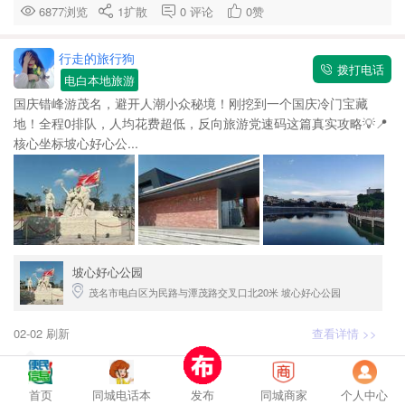
6877浏览
1
扩散
0
评论
0
赞
行走的旅行狗
拨打电话
电白本地旅游
国庆错峰游茂名，避开人潮小众秘境！刚挖到一个国庆冷门宝藏
地！全程0排队，人均花费超低，反向旅游党速码这篇真实攻略💡📍
核心坐标坡心好心公...
坡心好心公园
茂名市电白区为民路与潭茂路交叉口北20米 坡心好心公园
02-02 刷新
查看详情 >>
2355浏览
15
扩散
0
评论
0
赞
首页
同城电话本
发布
同城商家
个人中心