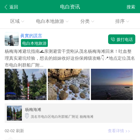
电白资讯
返回
搜索
区域
电白本地旅游
分类
排序
眞實的謊言
拨打电话
电白本地旅游
杨梅海滩避坑指南🌊亲测避雷干货刚从茂名杨梅海滩回来！吐血整
理真实避坑经验，想去的姐妹收好这份保姆级攻略👇📍地点定位茂名
市电白利群船厂附...
杨梅海滩
茂名市电白区电白利群船厂附近 杨梅海滩
02-02 刷新
查看详情 >>